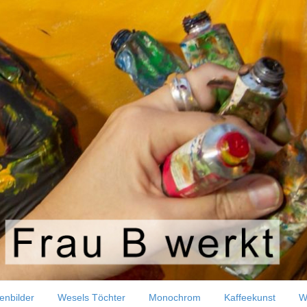
 wieder taucht dieses Element in meinen Bildern auf. A
 habe ich erkannt, dass es mich malerisch immer wieder
enbilder
Wesels Töchter
Monochrom
Kaffeekunst
W
In die Freiheit schwimmen.