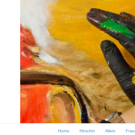
Wasser
Wasser: unendliche Weiten ;-). Immer
ich darauf aufmerksam gemacht wurde,
Home
Hirschin
Allein
Frau
Sie beobachten den