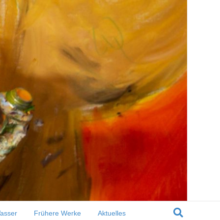
nfänglich unbewusst und erst nachdem
 dahin zieht.
asser
Frühere Werke
Aktuelles
…ich passe auf…