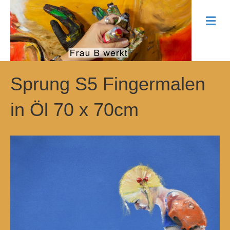
N
a
v
i
g
a
t
Sprung S5 Fingermalen
i
o
in Öl 70 x 70cm
n