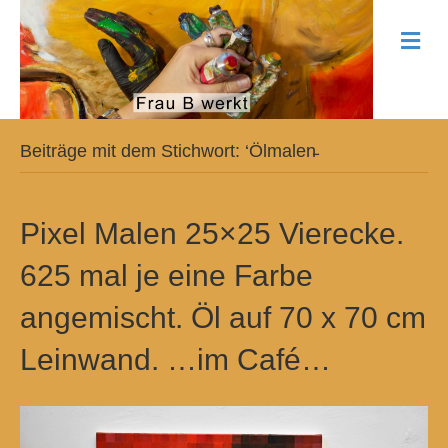
N
a
v
i
g
a
t
Beiträge mit dem Stichwort: ‘Ölmalen̵
i
o
n
Pixel Malen 25×25 Vierecke.
625 mal je eine Farbe
angemischt. Öl auf 70 x 70 cm
Leinwand. …im Café…