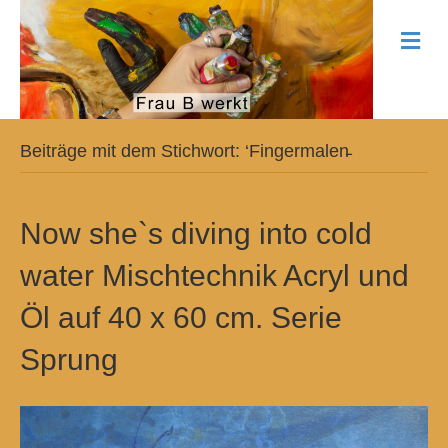
N
a
v
i
g
a
t
Beiträge mit dem Stichwort: ‘Fingermalen̵
i
o
n
Now she`s diving into cold
water Mischtechnik Acryl und
Öl auf 40 x 60 cm. Serie
Sprung