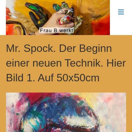
N
a
v
i
g
a
t
Mr. Spock. Der Beginn
i
o
einer neuen Technik. Hier
n
Bild 1. Auf 50x50cm