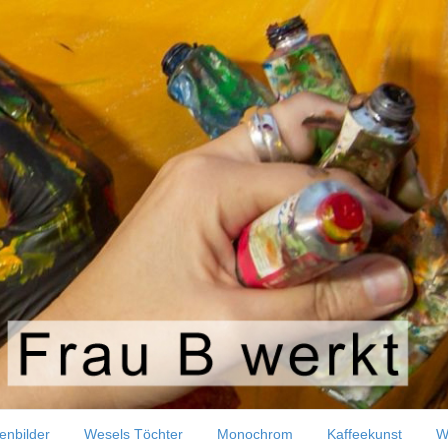
l auf 50x50cm
enbilder
Wesels Töchter
Monochrom
Kaffeekunst
W