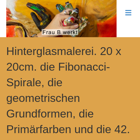
N
a
v
i
g
a
t
Hinterglasmalerei. 20 x
i
o
20cm. die Fibonacci-
n
Spirale, die
geometrischen
Grundformen, die
Primärfarben und die 42.