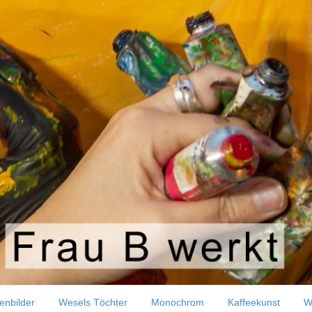
t in 60 x 60 cm
enbilder
Wesels Töchter
Monochrom
Kaffeekunst
W