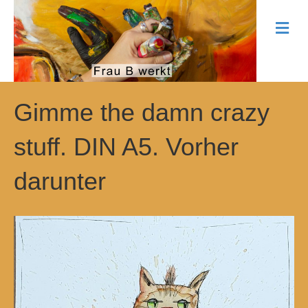
N
a
v
i
g
a
t
Gimme the damn crazy
i
o
stuff. DIN A5. Vorher
n
darunter