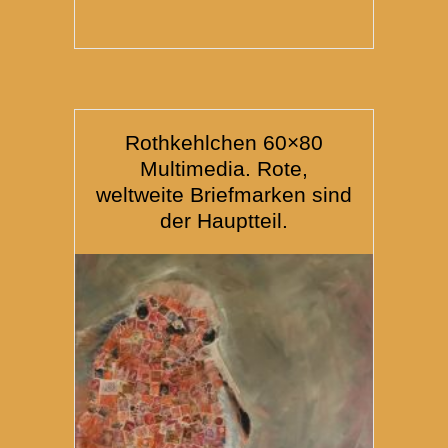
Rothkehlchen 60×80
Multimedia. Rote,
weltweite Briefmarken sind
der Hauptteil.