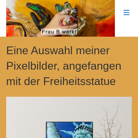
N
a
v
i
g
a
t
Eine Auswahl meiner
i
o
Pixelbilder, angefangen
n
mit der Freiheitsstatue