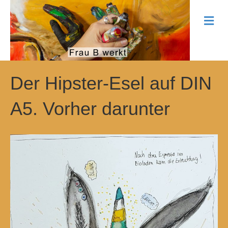
N
a
v
i
g
a
t
Der Hipster-Esel auf DIN
i
o
A5. Vorher darunter
n