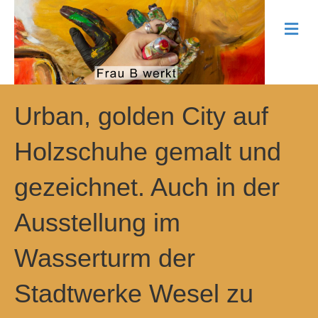
N
a
v
i
g
a
t
Urban, golden City auf
i
o
Holzschuhe gemalt und
n
gezeichnet. Auch in der
Ausstellung im
Wasserturm der
Stadtwerke Wesel zu