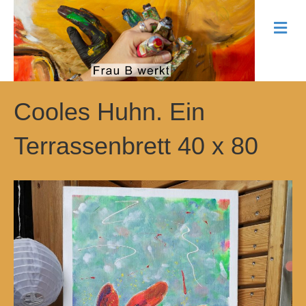
N
a
v
i
g
a
t
Cooles Huhn. Ein
i
o
Terrassenbrett 40 x 80
n