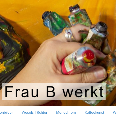
ls 125 x 20. Terrassenbrett
enbilder
Wesels Töchter
Monochrom
Kaffeekunst
W